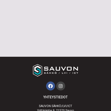
YHTEYSTIEDOT
SAUVON SÄHKÖ/LVI/ICT
Yrittäjäntie 9, 21570 Sauvo